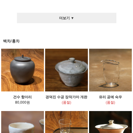
더보기 ▼
백차/홍차
건수 항아리
경덕진 수공 장작가마 개완
유리 공예 숙우
80,000원
(품절)
(품절)