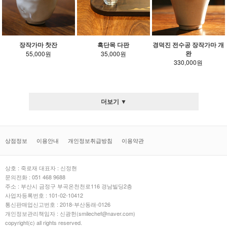
장작가마 찻잔
흑단목 다판
경덕진 전수공 장작가마 개
완
55,000원
35,000원
330,000원
더보기 ▼
상점정보
이용안내
개인정보취급방침
이용약관
상호 : 죽로재 대표자 : 신정현
문의전화 : 051 468 9688
주소 : 부산시 금정구 부곡온천천로116 경남빌딩2층
사업자등록번호 : 101-02-10412
통신판매업신고번호 : 2018-부산동래-0126
개인정보관리책임자 : 신광헌(smilechef@naver.com)
copyright(c) all rights reserved.