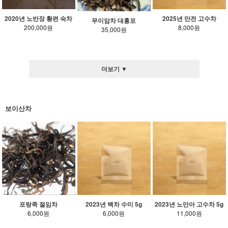
2020년 노반장 황편 숙차
2025년 만전 고수차
무이암차 대홍포
200,000원
8,000원
35,000원
더보기 ▼
보이산차
포랑족 절임차
2023년 백차 수미 5g
2023년 노만아 고수차 5g
6,000원
6,000원
11,000원