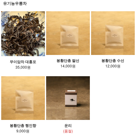
유기농우롱차
봉황단총 팔선
봉황단총 수선
무이암차 대홍포
14,000원
12,000원
35,000원
봉황단총 행인향
운리
9,000원
(품절)