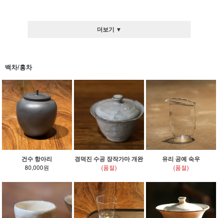
더보기 ▼
백차/홍차
건수 항아리
경덕진 수공 장작가마 개완
유리 공예 숙우
80,000원
(품절)
(품절)