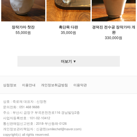
장작가마 찻잔
흑단목 다판
경덕진 전수공 장작가마 개
완
55,000원
35,000원
330,000원
더보기 ▼
상점정보
이용안내
개인정보취급방침
이용약관
상호 : 죽로재 대표자 : 신정현
문의전화 : 051 468 9688
주소 : 부산시 금정구 부곡온천천로116 경남빌딩2층
사업자등록번호 : 101-02-10412
통신판매업신고번호 : 2018-부산동래-0126
개인정보관리책임자 : 신광헌(smilechef@naver.com)
copyright(c) all rights reserved.